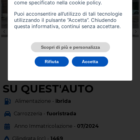
come specificato nella
cookie policy
.
Puoi acconsentire all’utilizzo di tali tecnologie
utilizzando il pulsante “Accetta”. Chiudendo
questa informativa, continui senza accettare.
Scopri di più e personalizza
Rifiuta
Accetta
SU QUEST'AUTO
Alimentazione -
ibrida
Carrozzeria -
fuoristrada
Anno Immatricolazione -
07/2024
Cilindrata (cc) -
1469