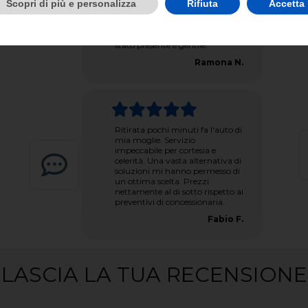
Scopri di più e personalizza
Rifiuta
Accetta
mio figlio. Matteo è una persona
molto disponibile per qualsiasi
spiegazione, per ogni dubbio
potevo disturbarlo e sempre
stato presente e gentile.
Ramona N.
Ritirata pochi minuti fa l'auto di
mia moglie. Servizio
impeccabile per cortesia e
celerità. Una vasta alternativa di
soluzioni mi hanno permesso di
un ottima scelta. Prezzi
nettamente al di sotto rispetto ai
preventivi di concessionaria.
Fabio F.
LASCIA LA TUA RECENSIONE