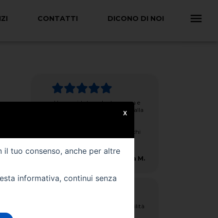
ZI
CONTATTI
DICONO DI NOI
Ho acquistato un'auto nuova e
sono stato seguito dall'inizio alla
X
fine. Lo staff è stato sempre
presente, e professionale.
Vengono offerti anche parecchi
servizi post-vendita. 5 stelle
meritate!
n il tuo consenso, anche per altre
Mattia M.
uesta informativa, continui senza
Cortesia, precisione, disponibilità
al dialogo, ci sarebbero altre