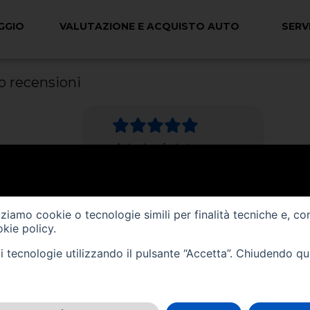
GGIO
VALUTAZIONE E ACQUISTO AUTO
SERVI
oro recensioni
Autosalone fantastico.
Accoglienza super. Il cliente è
seguito passo passo prima e
dopo l’acquisto. Grande varietà
di auto e di marche differenti.
Consigliato!
izziamo cookie o tecnologie simili per finalità tecniche e, co
Luca M.
kie policy
.
tali tecnologie utilizzando il pulsante “Accetta”. Chiudendo q
Mi sono rivolta a AUTO NEGRI
per comprare la macchina a