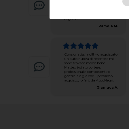
amico e siamo molto soddisfatti,
personale molto cordiale,
disponibile e pronto a consigliare
il cliente per soddisfare ogni
esigenza.
Pamela M.
Consigliatissimo!!! Ho acquistato
un’auto nuova di recente e mi
sono trovato molto bene.
Matteo è stato cortese,
professionale. competente e
gentile. So già che il prossimo
acquisto, lo farò da AutoNegri.
Gianluca A.