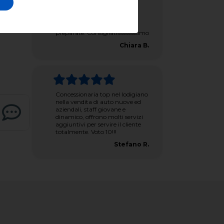
mille cose positive da
aggiungere. Complimenti a
Matteo e a tutto il suo super
staff. Persone davvero
preparate. Consigliatissssssssimo
Chiara B.
Concessionaria top nel lodigiano
nella vendita di auto nuove ed
aziendali, staff giovane e
dinamico, offrono molti servizi
aggiuntivi per servire il cliente
totalmente. Voto 10!!!
Stefano R.