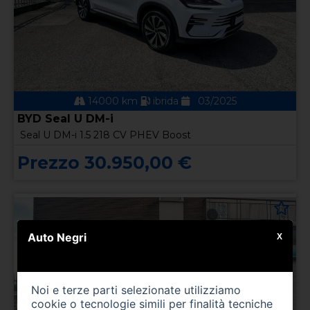
14000 km
ibrida
03/2025
BYD Seal U DM-i
Seal U DM-i 1.5 218 CV PHEV Boost
Prezzo 30.950,00 €
Auto Negri
X
Noi e terze parti selezionate utilizziamo
cookie o tecnologie simili per finalità tecniche