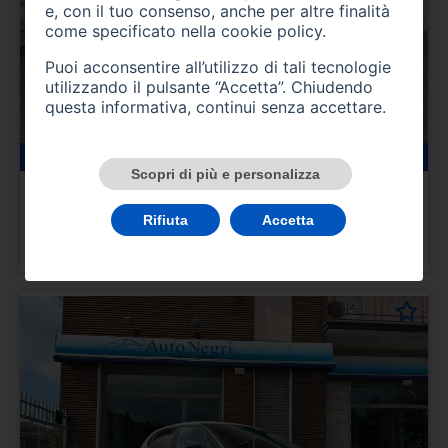
e, con il tuo consenso, anche per altre finalità
come specificato nella
cookie policy
.
Puoi acconsentire all’utilizzo di tali tecnologie
utilizzando il pulsante “Accetta”. Chiudendo
questa informativa, continui senza accettare.
22000 km
benzina
04/2025
Scopri di più e personalizza
CITROEN C3 3ª serie
C3 PureTech 110 S&S EAT6 Max
Rifiuta
Accetta
Prezzo 16.950,00 €