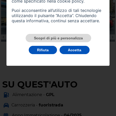
come specificato nella
cookie policy
.
Puoi acconsentire all’utilizzo di tali tecnologie
utilizzando il pulsante “Accetta”. Chiudendo
questa informativa, continui senza accettare.
Scopri di più e personalizza
Rifiuta
Accetta
SU QUEST'AUTO
Alimentazione -
GPL
Carrozzeria -
fuoristrada
Anno Immatricolazione -
04/2025